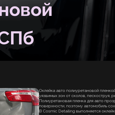
СПб
Оклейка авто полиуретановой пленкой — это надежн
уязвимых зон от сколов, пескоструя, реагентов, вето
Полиуретановая пленка для авто прозрачная, эласти
поверхности, поэтому автомобиль сохраняет штатны
В Cosmic Detailing выполняется оклейка авто полиу
подготовкой кузова, подбором материала и точным
Можно защитить переднюю часть, капот, бампер, фары
под ручками или весь кузов. Перед работой мастер
состояние деталей и согласует формат защиты под 
желаемый результат.