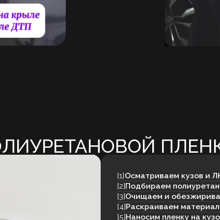
[1]
Осматриваем кузов и ЛКП
[2]
Подбираем полиуретановую пленку
[3]
Очищаем и обезжириваем детали
[4]
Раскраиваем материал под зоны
[5]
Наносим пленку на кузов
[6]
Проверяем края и выдаем авто
ат