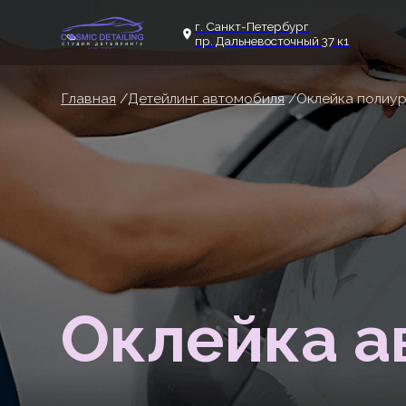
г. Санкт-Петербург
Ус
пр. Дальневосточный 37 к1
Главная
/
Детейлинг автомобиля
/Оклейка полиуретанов
Оклейка ав
полиуретан