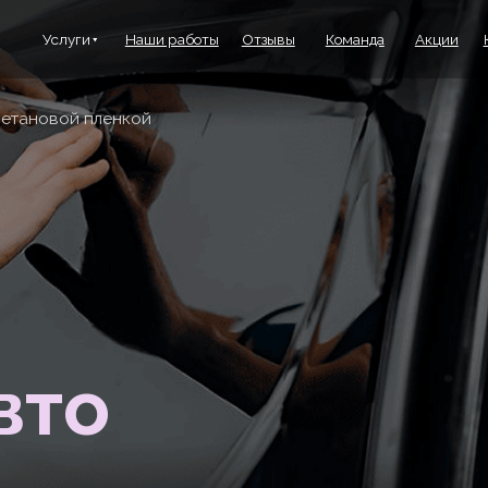
луги
Наши работы
Отзывы
Команда
Акции
Контакты
ой пленкой
то
овой