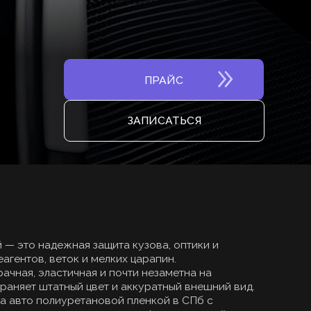
ПРАЙС
ЗАПИСАТЬСЯ
ая защита кузова, оптики и
к и мелких царапин.
чная и почти незаметна на
й цвет и аккуратный внешний вид.
ретановой пленкой в СПб с
 монтажом по форме деталей.
, крылья, зеркала, пороги, зоны
 осматривает ЛКП, проверяет
эксплуатацию автомобиля, бюджет и