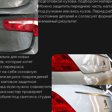
ля новых
орые хотят
краса.
бя основную
 риск повреждений
вое защитное
ли нужно совместить
стер проверяет
од светом в студии.
УРЕТАНОВОЙ ПЛЕНКИ