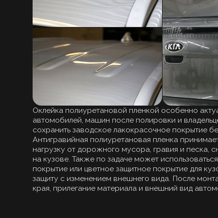
Оклейка полиуретановой пленкой особенно актуальна д
автомобилей, машин после полировки и владельцев, кот
сохранить заводское лакокрасочное покрытие без пере
Антигравийная полиуретановая пленка принимает на се
нагрузку от дорожного мусора, гравия и песка, снижая
на кузове. Также по задаче может использоваться мато
покрытие или цветное защитное покрытие для кузова ес
защиту с изменением внешнего вида. После монтажа ма
края, прилегание материала и внешний вид автомобиля п
ПРЕИМУЩЕСТВА ПОЛИ