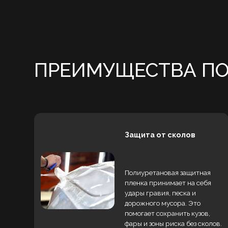
Защита от сколов
Полиуретановая защитная
пленка принимает на себя
удары гравия, песка и
дорожного мусора. Это
помогает сохранить кузов,
фары и зоны риска без сколов.
Разные форматы
Можно защитить отдельные
зоны риска, переднюю часть
автомобиля или весь кузов.
Объем оклейки подбирается
под бюджет, пробег и
условия эксплуатации.