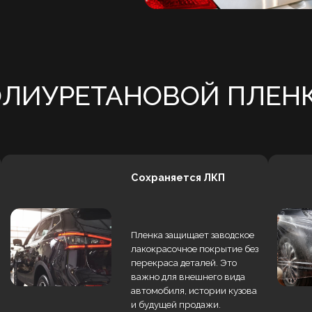
Сохраняется ЛКП
Пленка защищает заводское
лакокрасочное покрытие без
перекраса деталей. Это
важно для внешнего вида
автомобиля, истории кузова
и будущей продажи.
Легче уход
Оклеенные детали проще
очищать от насекомых,
реагентов и дорожной грязи.
Пленка помогает дольше
сохранять аккуратный вид